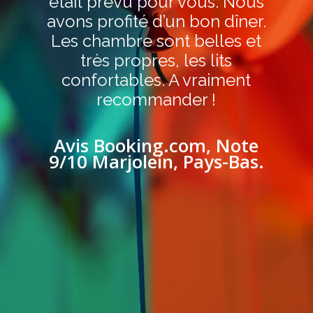
est exceptionnelle!! Les
Hôtes sont charmants,
accueillants et bienveillants.
L’expérience Reiki est
formidable. La maison est
superbe.
Avis Booking.com, Note
9/10 Vanessa, France.