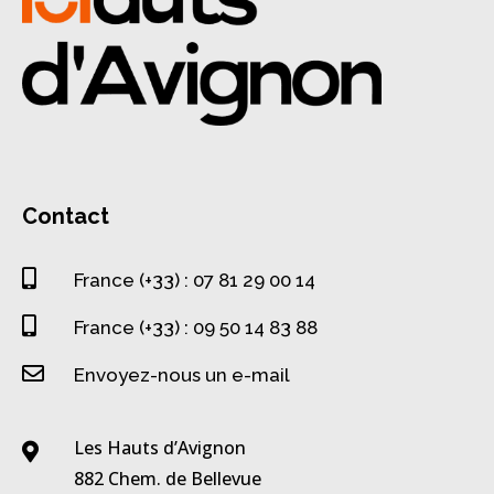
Contact

France (+33) : 07 81 29 00 14

France (+33) : 09 50 14 83 88

Envoyez-nous un e-mail
Les Hauts d’Avignon

882 Chem. de Bellevue