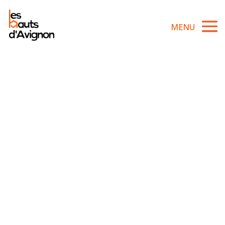
La Villa
Les
Hauts
d’Avignon,
c’est
vraiment