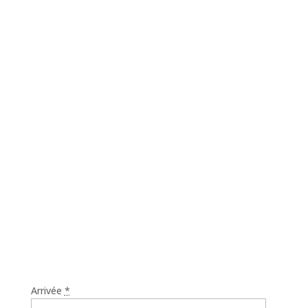
ordinaires.
C’est un
must
absolu!!
Arrivée
*