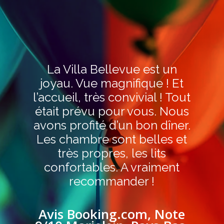
La Villa Bellevue est un
joyau. Vue magnifique ! Et
l’accueil, très convivial ! Tout
était prévu pour vous. Nous
avons profité d’un bon dîner.
Les chambre sont belles et
très propres, les lits
confortables. A vraiment
recommander !
Avis Booking.com, Note