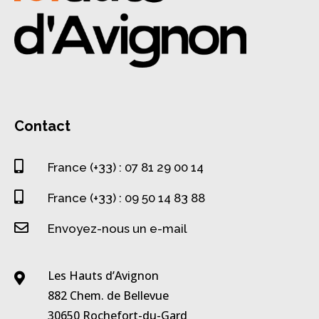
Contact

France (+33) : 07 81 29 00 14

France (+33) : 09 50 14 83 88

Envoyez-nous un e-mail
Les Hauts d’Avignon

882 Chem. de Bellevue
30650 Rochefort-du-Gard