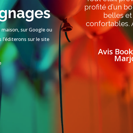
profité d’un b
ignages
belles et 
confortables.
la maison, sur Google ou
l’éditerons sur le site
Avis Boo
Marjo
e