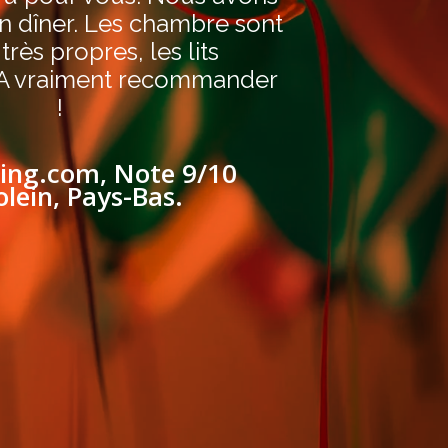
on dîner. Les chambre sont
très propres, les lits
 A vraiment recommander
!
king.com, Note 9/10
lein, Pays-Bas.