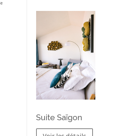
de
Suite Saïgon
Voir les détails