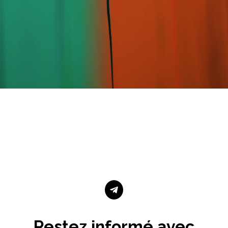

Restez informé avec